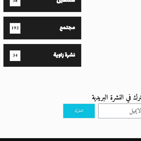
فلسطين
38
مجتمع
192
نشرة زاوية
34
رك في النشرة البريدية
اشترك