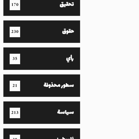
تحقيق
170
حقوق
230
رأي
35
سطور محذوفة
21
سياسة
213