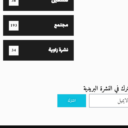
فلسطين
38
مجتمع
193
نشرة زاوية
34
رك في النشرة البريدية
اشترك