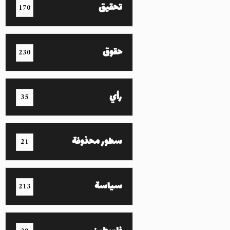
تحقيق
170
حقوق
230
رأي
35
سطور محذوفة
21
سياسة
213