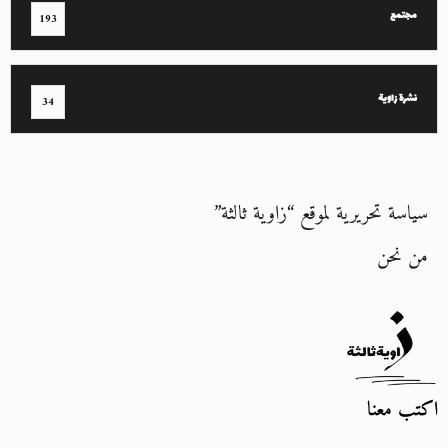
مجتمع
193
نشرة زاوية
34
سياسة تحريرية لموقع “زاوية ثالثة”
من نحن
اكتب معنا