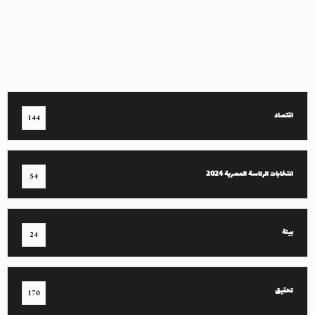
اقتصاد
144
انتخابات الرئاسة المصرية 2024
54
بيئة
24
تحقيق
170