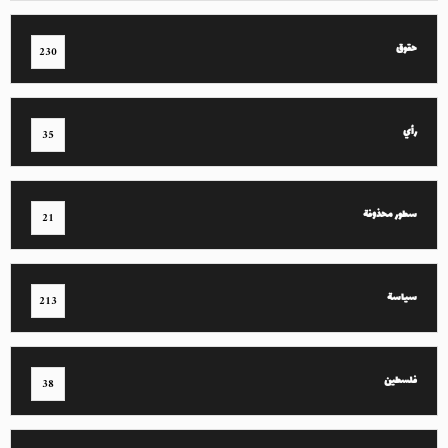
حقوق
230
رأي
35
سطور محذوفة
21
سياسة
213
فلسطين
38