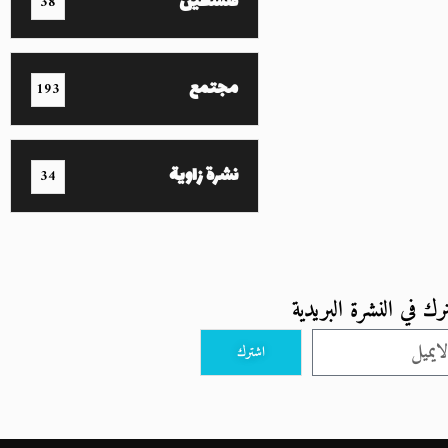
فلسطين
38
مجتمع
193
نشرة زاوية
34
رك في النشرة البريدية
اشترك