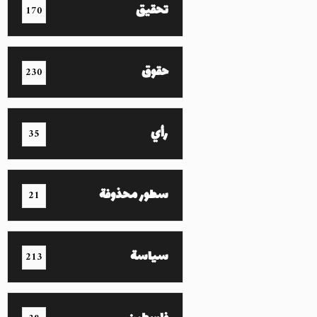
تحقيق
170
حقوق
230
رأي
35
سطور محذوفة
21
سياسة
213