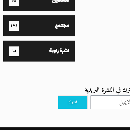
فلسطين
38
مجتمع
192
نشرة زاوية
34
رك في النشرة البريدية
اشترك