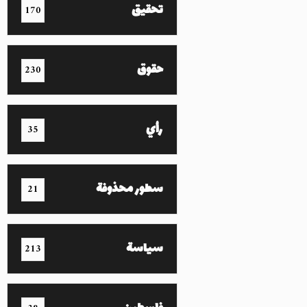
تحقيق
170
حقوق
230
رأي
35
سطور محذوفة
21
سياسة
213