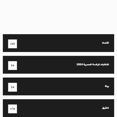
اقتصاد
145
انتخابات الرئاسة المصرية 2024
54
بيئة
24
تحقيق
170