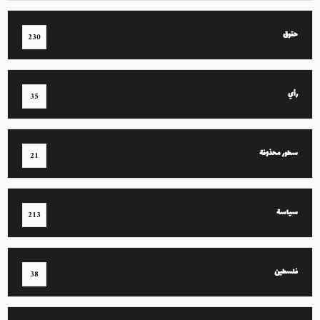
حقوق
230
رأي
35
سطور محذوفة
21
سياسة
213
فلسطين
38