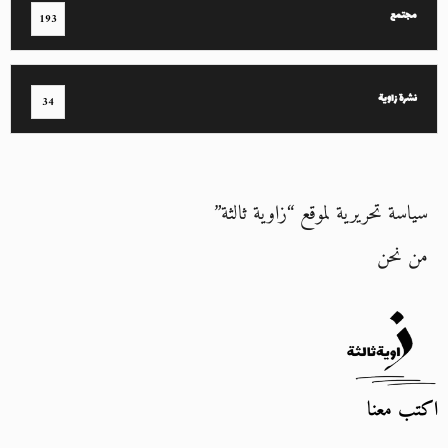
مجتمع
193
نشرة زاوية
34
سياسة تحريرية لموقع “زاوية ثالثة”
من نحن
اكتب معنا