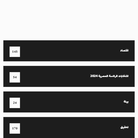
اقتصاد
145
انتخابات الرئاسة المصرية 2024
54
بيئة
24
تحقيق
170