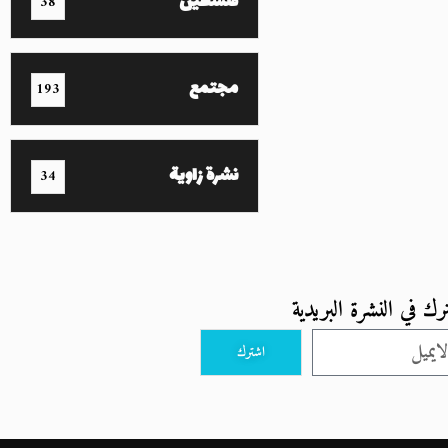
فلسطين
38
مجتمع
193
نشرة زاوية
34
رك في النشرة البريدية
اشترك