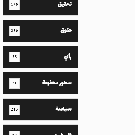
تحقيق
170
حقوق
230
رأي
35
سطور محذوفة
21
سياسة
213