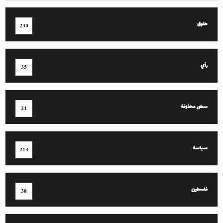
حقوق
230
رأي
35
سطور محذوفة
21
سياسة
213
فلسطين
38