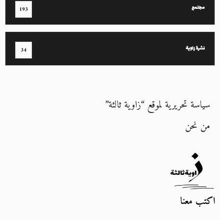
مجتمع
193
نشرة زاوية
34
سياسة تحريرية لموقع “زاوية ثالثة”
من نحن
اكتب معنا