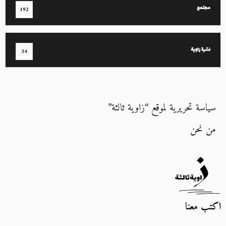
مجتمع
192
نشرة زاوية
34
سياسة تحريرية لموقع “زاوية ثالثة”
من نحن
اكتب معنا