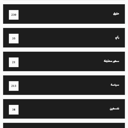
حقوق
230
رأي
35
سطور محذوفة
21
سياسة
213
فلسطين
38