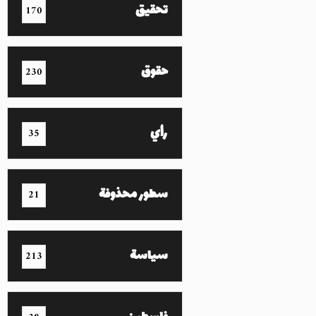
تحقيق
170
حقوق
230
رأي
35
سطور محذوفة
21
سياسة
213