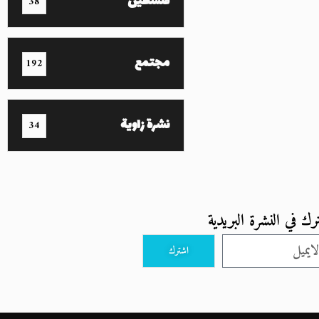
فلسطين
38
مجتمع
192
نشرة زاوية
34
رك في النشرة البريدية
اشترك