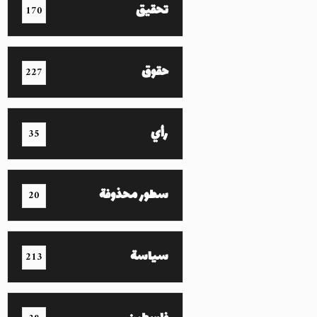
تحقيق
170
حقوق
227
رأي
35
سطور محذوفة
20
سياسة
213