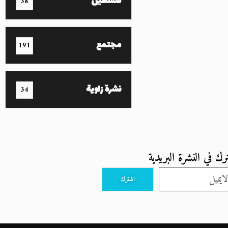
فلسطين
38
مجتمع
191
نشرة زاوية
34
رك في النشرة البريدية
اشترك