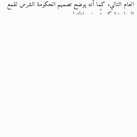
العام التالي، كما أنه يوضح تصميم الحكومة الشرس لقمع
المعارضة كي تُرسخ سلطتها.
في العام ذاته، وقبيل انتخابات الرئاسة لعام 2018،
أصدرت محكمة شمال القاهرة العسكرية حكمًا على
المرشح المحتمل لرئاسة الجمهورية العقيد أحمد قنصوة،
بالسجن ست سنوات مع الشغل والنفاذ، وذلك بعد ظهوره
في تسجيل مصور على وسائل التواصل ببزته العسكرية وهو
يعلن قرار ترشحه للرئاسة.
ووجه القضاء العسكري إلى قنصوة تهمة عصيان الأوامر
العسكرية بالإعراب عن آرائه السياسية ومخالفة مقتضيات
النظام العسكري والأوامر والتعليمات العسكرية من خلال
الظهور في مقطع فيديو على موقع التواصل الاجتماعي
فيسبوك يعلن خطته للترشح للرئاسة.