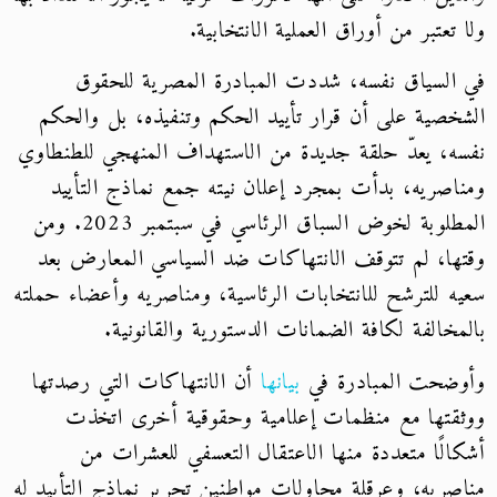
ولا تعتبر من أوراق العملية الانتخابية.
في السياق نفسه، شددت المبادرة المصرية للحقوق
الشخصية على أن قرار تأييد الحكم وتنفيذه، بل والحكم
نفسه، يعدّ حلقة جديدة من الاستهداف المنهجي للطنطاوي
ومناصريه، بدأت بمجرد إعلان نيته جمع نماذج التأييد
المطلوبة لخوض السباق الرئاسي في سبتمبر 2023. ومن
وقتها، لم تتوقف الانتهاكات ضد السياسي المعارض بعد
سعيه للترشح للانتخابات الرئاسية، ومناصريه وأعضاء حملته
بالمخالفة لكافة الضمانات الدستورية والقانونية.
وأوضحت المبادرة في
بيانها
أن الانتهاكات التي رصدتها
ووثقتها مع منظمات إعلامية وحقوقية أخرى اتخذت
أشكالًا متعددة منها الاعتقال التعسفي للعشرات من
مناصريه، وعرقلة محاولات مواطنين تحرير نماذج التأييد له