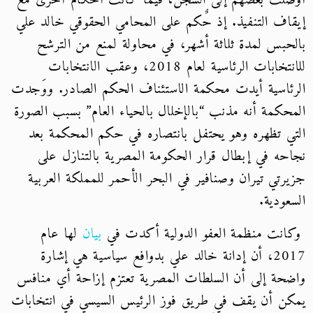
أوصلت بعضهم إلى السجن، فيما كانت أحكام أخرى مع
إيقاف التنفيذ. إذ حٌكم على المحامي الحقوقي خالد علي
بالحبس لمدة ثلاثة أشهر، في محاولة لمنع من الترشح
للانتخابات الرئاسية لعام 2018، وعقب الانتخابات
الرئاسية أيدت محكمة الاستئناف الحكم الصادر. ووَجدت
المحكمة أنه مذنب “بالإخلال بالحياء العام” بسبب الصورة
التي تظهره وهو يحتفل بانتصاره في حكم المحكمة بعد
نجاحه في إبطال قرار الحكومة المصرية بالتنازل على
جزيرتي تيران وصنافير في البحر الأحمر للمملكة العربية
السعودية.
وكانت منظمة العفو الدولية أكدت في
بيان
لها عام
2017، أن إدانة خالد علي بدوافع سياسية هي إشارة
واضحة إلى أن السلطات المصرية تعتزم إزاحة أي منافس
يمكن أن يقف في طريق فوز الرئيس السيسي في انتخابات