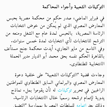
التوكيلات الشعبية وأجواء المحاكمة
في فبراير الماضي، صدر حكم من محكمة مصرية بحبس
المعارض المصري الذي لم يُمكن من خوض انتخابات
الرئاسة المصرية، بالحبس لمدة عام مع الشغل ومنعه من
الترشح للانتخابات لأي انتخابات لمدة خمس سنوات.
وفي التاسع من مايو الجاري، أيدت محكمة جنح مستأنف
بالقاهرة الحكم نفسه بحق محمد أبو الديار مدير الحملة
الانتخابية للطنطاوى.
وجاءت قضية “التوكيلات الشعبية” على خلفية دعوة
المعارض المصري والبرلماني السابق الطنطاوي للمواطنين
الراغبين في تحرير
توكيلات
له لأن يقوموا بملء نماذج
يدوية لإتمام ترشحه رسميًا خلال الانتخابات الرئاسية.
وذلك بعد
اتهامه
للسلطات المصرية بممارسة “التضيق