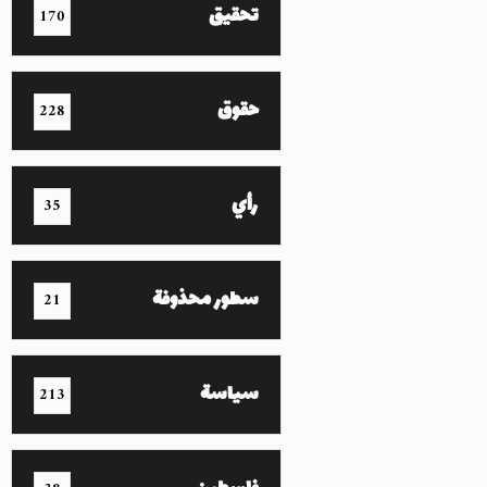
تحقيق
170
حقوق
228
رأي
35
سطور محذوفة
21
سياسة
213