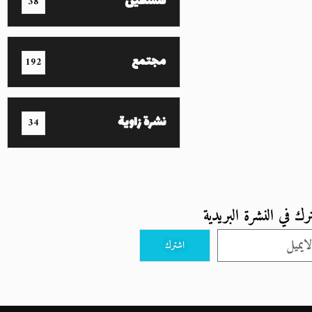
فلسطين
38
مجتمع
192
نشرة زاوية
34
رك في النشرة البريدية
اشترك