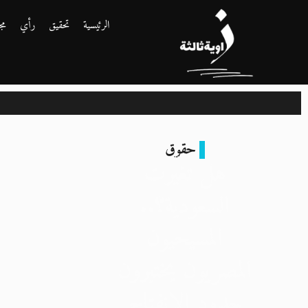
الرئيسية
تحقيق
رأي
مج
حقوق
هل تغيّرت
السعودية؟..
المسيحيون
المصريون يختبرون
حدود الانفتاح