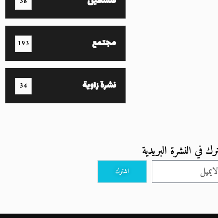
فلسطين
38
مجتمع
193
نشرة زاوية
34
رك في النشرة البريدية
اشترك