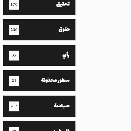
تحقيق
170
حقوق
230
رأي
35
سطور محذوفة
21
سياسة
213