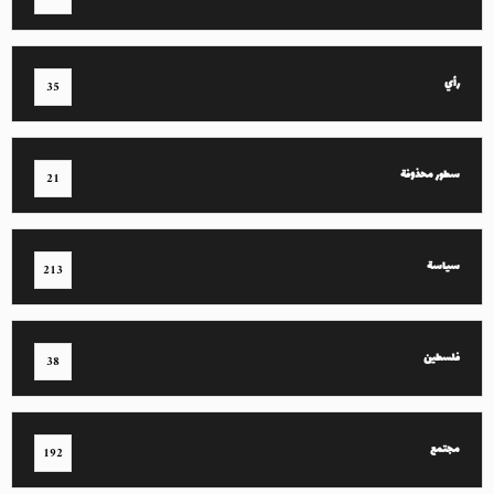
رأي
35
سطور محذوفة
21
سياسة
213
فلسطين
38
مجتمع
192