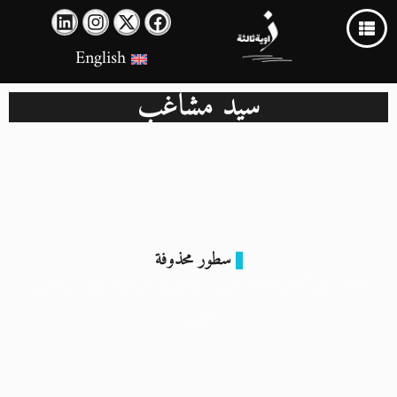
English
سيد مشاغب
سطور محذوفة
589 انتهاكًا في ثلاثة أشهر.. والقضية السابعة تعيد دومة إلى
الحبس
28 أبريل 2026