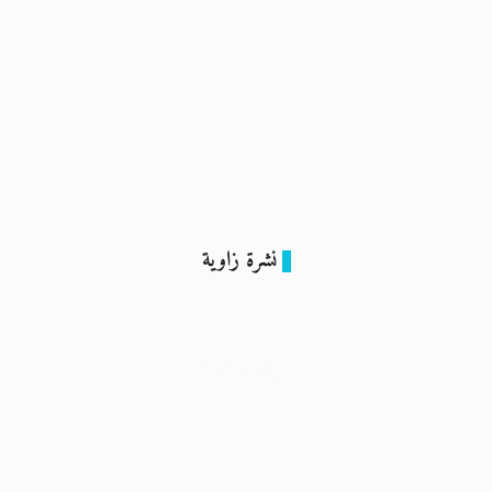
نشرة زاوية
ارتفاع أسعار الكهرباء والمترو والإنترنت والاتصالات والدفايات
والأسمنت وحبس سيد مشاغب في قضية جديدة
3 يناير 2024