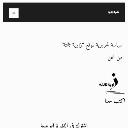
نشرة زاوية
34
سياسة تحريرية لموقع “زاوية ثالثة”
من نحن
اكتب معنا
اشترك في النشرة البريدية