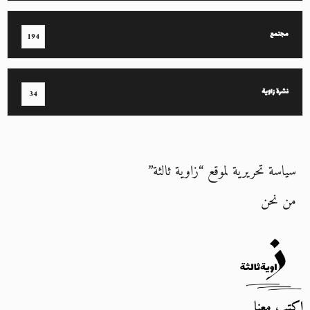
مجتمع
194
نشرة زاوية
34
سياسة تحريرية لموقع “زاوية ثالثة”
من نحن
اكتب معنا