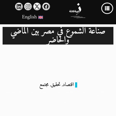
English
صناعة الشموع في مصر بين الماضي
والحاضر
اقتصاد
تحقيق
مجتمع
,
,
“لا شموع… لا ضوء!”: نقص خامات البرافين يُهدد بديلًا أساسيًا
للكهرباء في مصر
3 يوليو 2024