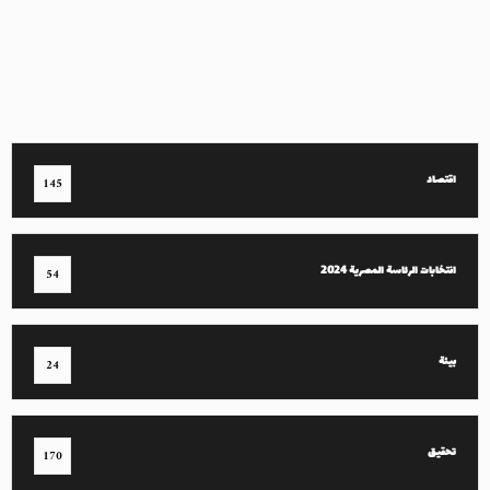
اقتصاد
145
انتخابات الرئاسة المصرية 2024
54
بيئة
24
تحقيق
170