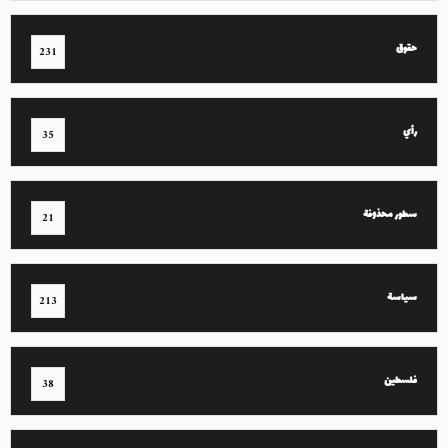
حقوق
231
رأي
35
سطور محذوفة
21
سياسة
213
فلسطين
38