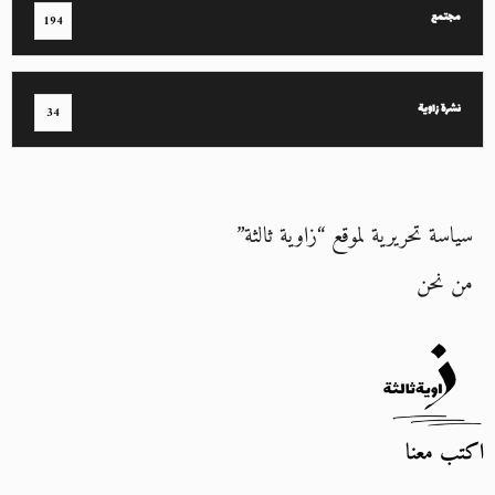
مجتمع
194
نشرة زاوية
34
سياسة تحريرية لموقع “زاوية ثالثة”
من نحن
اكتب معنا