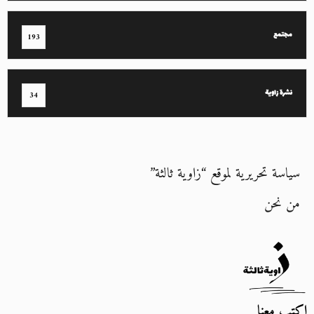
مجتمع
193
نشرة زاوية
34
سياسة تحريرية لموقع “زاوية ثالثة”
من نحن
اكتب معنا