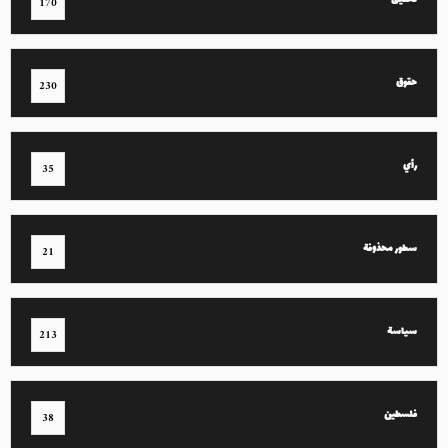
تحقيق
170
حقوق
230
رأي
35
سطور محذوفة
21
سياسة
213
فلسطين
38