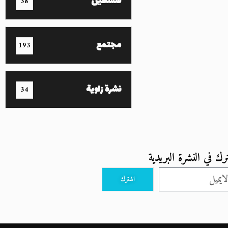
فلسطين
38
مجتمع
193
نشرة زاوية
34
رك في النشرة البريدية
اشترك