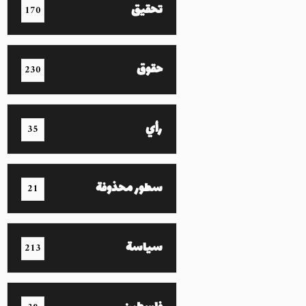
تحقيق
170
حقوق
230
رأي
35
سطور محذوفة
21
سياسة
213