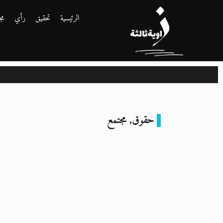
الرئيسية
تحقيق
رأي
مج
حقوق
,
مجتمع
العاملات
بالزّراعَة.. نِسَاءٌ
يُقهِرنَ الصِّعَاب
وتقهرهُنَّ