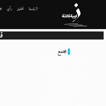
الرئيسية
تحقيق
رأي
مج
قا
مجتمع
11 ألف توقيع
ودعوى قضائية:
أهالي الزمالك
يقاومون تطوير
حديقة الزهرية