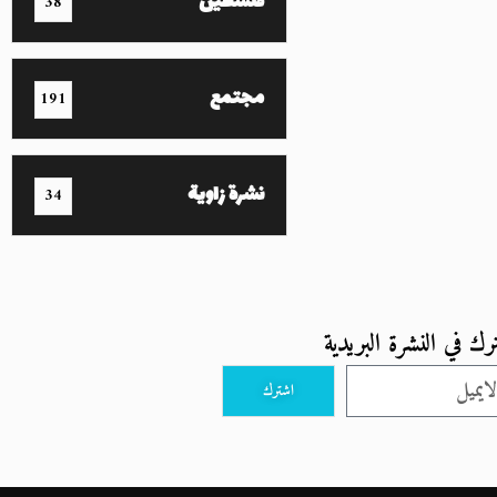
فلسطين
38
مجتمع
191
نشرة زاوية
34
رك في النشرة البريدية
اشترك