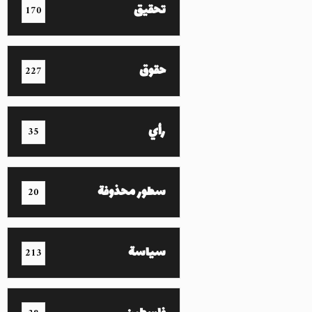
تحقيق
170
حقوق
227
رأي
35
سطور محذوفة
20
سياسة
213