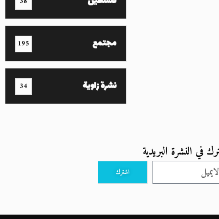
فلسطين
38
مجتمع
195
نشرة زاوية
34
رك في النشرة البريدية
اشترك