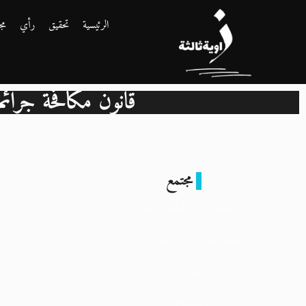
الرئيسية
تحقيق
رأي
مج
قانون مكافحة جرائم تقنية 
مجتمع
ا
خط باسمك دون
علمك.. الطريق
المختصر إلى
ا
السجن