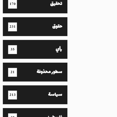
تحقيق
170
حقوق
231
رأي
35
سطور محذوفة
21
سياسة
213