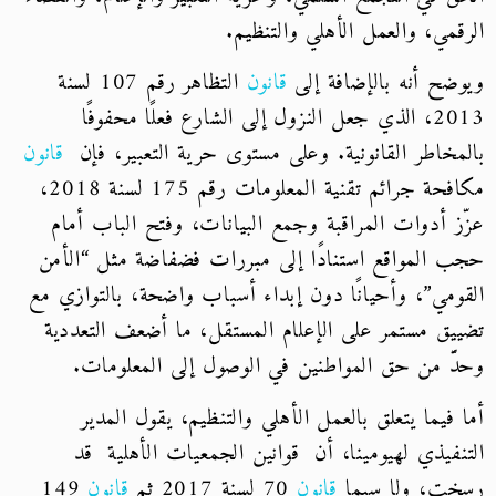
الرقمي، والعمل الأهلي والتنظيم.
ويوضح أنه بالإضافة إلى
قانون
التظاهر رقم 107 لسنة
2013، الذي جعل النزول إلى الشارع فعلًا محفوفًا
بالمخاطر القانونية. وعلى مستوى حرية التعبير، فإن
قانون
مكافحة جرائم تقنية المعلومات رقم 175 لسنة 2018،
عزّز أدوات المراقبة وجمع البيانات، وفتح الباب أمام
حجب المواقع استنادًا إلى مبررات فضفاضة مثل “الأمن
القومي”، وأحيانًا دون إبداء أسباب واضحة، بالتوازي مع
تضييق مستمر على الإعلام المستقل، ما أضعف التعددية
وحدَّ من حق المواطنين في الوصول إلى المعلومات.
أما فيما يتعلق بالعمل الأهلي والتنظيم، يقول المدير
التنفيذي لهيومينا، أن قوانين الجمعيات الأهلية قد
رسخت، ولا سيما
قانون
70 لسنة 2017 ثم
قانون
149