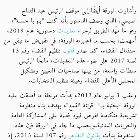
وأشارت الورقة أيضًا إلى موقف الرئيس عبد الفتاح
السيسي، الذي وصف الدستور بأنه كُتب “بنوايا حسنة”،
وهو ما مهّد الطريق لإجراء
تعديلات
دستورية عام 2019،
أسهمت، بحسب ما اعتبرته الورقة، في تقويض ما تبقى من
استقلال القضاء. كما صدر
قانون
تنظيم القضاء رقم 13
لسنة 2017 على ضوء هذه التعديلات، مانحًا الرئيس
سلطات واسعة، من بينها صلاحيات التعيين وتشكيل
المجلس الأعلى للقضاء وهيئة تنظيم الانتخابات.
وعقب 3 يوليو عام 2013، بدأت مرحلة ما أطلقت عليه
الورقة البحثية بــ” “قوننة القمع”، بهدف بناء منظومة
تشريعية متكاملة لفرض قيود فعلية على المشاركة العامة
والحريات المدنية.وبحسب ما جاء في الورقة فإن هذه
المنظومة بدأت
بقانون التظاهر
رقم 107 لسنة 2013، إذ