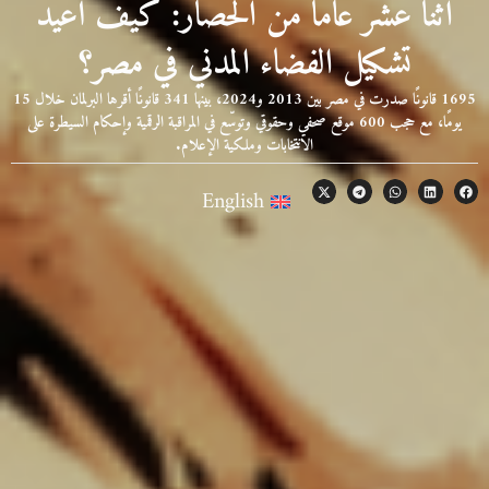
اثنا عشر عامًا من الحصار: كيف أُعيد
تشكيل الفضاء المدني في مصر؟
1695 قانونًا صدرت في مصر بين 2013 و2024، بينها 341 قانونًا أقرها البرلمان خلال 15
يومًا، مع حجب 600 موقع صحفي وحقوقي وتوسّع في المراقبة الرقمية وإحكام السيطرة على
الانتخابات وملكية الإعلام.
English