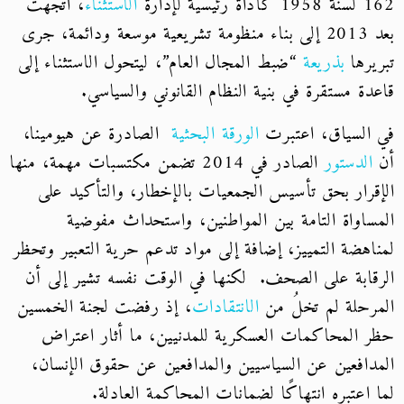
162 لسنة 1958 كأداة رئيسية لإدارة
الاستثناء
، اتجهت
بعد 2013 إلى بناء منظومة تشريعية موسعة ودائمة، جرى
تبريرها
بذريعة
“ضبط المجال العام”، ليتحول الاستثناء إلى
قاعدة مستقرة في بنية النظام القانوني والسياسي.
في السياق، اعتبرت
الورقة البحثية
الصادرة عن هيومينا،
أن
الدستور
الصادر في 2014 تضمن مكتسبات مهمة، منها
الإقرار بحق تأسيس الجمعيات بالإخطار، والتأكيد على
المساواة التامة بين المواطنين، واستحداث مفوضية
لمناهضة التمييز، إضافة إلى مواد تدعم حرية التعبير وتحظر
الرقابة على الصحف. لكنها في الوقت نفسه تشير إلى أن
المرحلة لم تخلُ من
الانتقادات
، إذ رفضت لجنة الخمسين
حظر المحاكمات العسكرية للمدنيين، ما أثار اعتراض
المدافعين عن السياسيين والمدافعين عن حقوق الإنسان،
لما اعتبره انتهاكًا لضمانات المحاكمة العادلة.