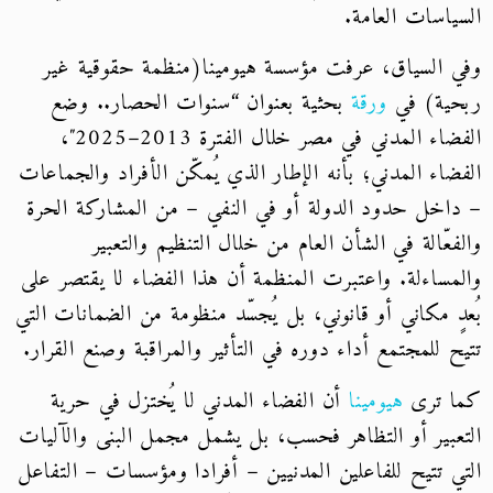
السياسات العامة.
وفي السياق، عرفت مؤسسة هيومينا(منظمة حقوقية غير
ربحية) في
ورقة
بحثية بعنوان “سنوات الحصار.. وضع
الفضاء المدني في مصر خلال الفترة 2013–2025″،
الفضاء المدني؛ بأنه الإطار الذي يُمكّن الأفراد والجماعات
– داخل حدود الدولة أو في النفي – من المشاركة الحرة
والفعّالة في الشأن العام من خلال التنظيم والتعبير
والمساءلة. واعتبرت المنظمة أن هذا الفضاء لا يقتصر على
بُعدٍ مكاني أو قانوني، بل يُجسّد منظومة من الضمانات التي
تتيح للمجتمع أداء دوره في التأثير والمراقبة وصنع القرار.
كما ترى
هيومينا
أن الفضاء المدني لا يُختزل في حرية
التعبير أو التظاهر فحسب، بل يشمل مجمل البنى والآليات
التي تتيح للفاعلين المدنيين – أفرادا ومؤسسات – التفاعل