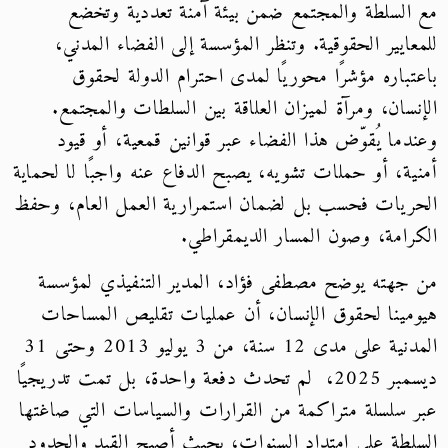
مع السلطة والمجتمع ضمن بيئة آمنة تعددية وتخضع
للمعايير الحقوقية. وتنظر المؤسسة إلى الفضاء المدني،
باعتباره مؤشرًا محوريًا لمدى احترام الدولة لحقوق
الإنسان، ومرآة لميزان العلاقة بين السلطات والمجتمع.
وعندما يُقوّض هذا الفضاء عبر قوانين قمعية، أو قيود
أمنية، أو حملات تشويه، يصبح الدفاع عنه واجبًا لا لحماية
الحريات فحسب بل لضمان استمرارية العمل العام، وحفظ
الكرامة، وصون المسار الديمقراطي.
من جهته يوضح مصطفى فؤاد، المدير التنفيذي لمؤسسة
هيومينا لحقوق الإنسان، أن عمليات تقليص المساحات
المدنية على مدى 12 سنة، من 3 يوليو 2013 وحتى 31
ديسمبر 2025، لم تحدث دفعة واحدة، بل تمت تدريجيًا
عبر سلسلة متراكمة من القرارات والسياسات التي صاغتها
السلطة على امتداد السنوات، بحيث أصبح القيد والحدود