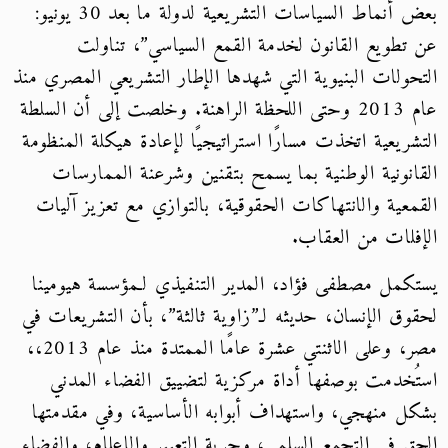
بعض أنماط السياسات التشريعية لدولة ما بعد 30 يونيو:
عن تطويع القانون لخدمة القمع السياسي”، تناولت
التحولات البنيوية التي شهدها الإطار التشريعي المصري منذ
عام 2013 وحتى اللحظة الراهنة. وخلصت إلى أن السلطة
التشريعية اتخذت مسارًا استراتيجيًا لإعادة هيكلة المنظومة
القانونية الوطنية بما يسمح بتقنين وشرعنة الممارسات
القمعية والانتهاكات الحقوقية، بالتوازي مع تعزيز آليات
الإفلات من العقاب.
يستكمل مصطفى فؤاد، المدير التنفيذي لـمؤسسة هيومينا
لحقوق الإنسان، حديثه لـ”زاوية ثالثة”، بأن التشريعات في
مصر، وعلى الاثنتي عشرة عامًا الممتدة منذ عام 2013،،
استُخدمت بوصفها أداة مركزية لتضييق الفضاء المدني
بشكل منهجي، واستهداف أبوابه الأساسية، وفي مقدمتها
الحق في التجمع السلمي، وحرية التعبير والإعلام، والفضاء