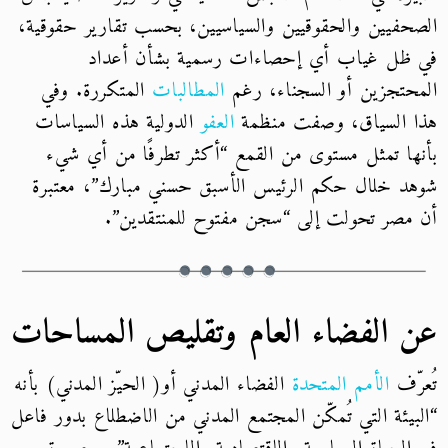
الصحفيين والحقوقيين والسياسيين، بحسب تقارير حقوقية،
في ظل غياب أي إحصاءات رسمية بشأن أعداد
المحتجزين أو السجناء، رغم
المطالبات
المتكررة. وفي
هذا السياق، وصفت منظمة
العفو
الدولية هذه السياسات
بأنها تمثل مستوى من القمع “أكثر تطرفًا من أي شيء
شوهد خلال حكم الرئيس الأسبق حسني مبارك”، معتبرة
أن مصر تحولت إلى “سجن مفتوح للمنتقدين”.
عن الفضاء العام وتقليص المساحات
تُعرّف
الأمم المتحدة
الفضاء المدني أو( الحيّز المدني) بأنه
“البيئة التي تُمكّن المجتمع المدني من الاضطلاع بدور فاعل