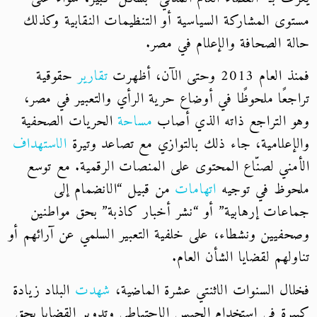
مستوى المشاركة السياسية أو التنظيمات النقابية وكذلك
حالة الصحافة والإعلام في مصر.
فمنذ العام 2013 وحتى الآن، أظهرت
تقارير
حقوقية
تراجعًا ملحوظًا في أوضاع حرية الرأي والتعبير في مصر،
وهو التراجع ذاته الذي أصاب
مساحة
الحريات الصحفية
والإعلامية، جاء ذلك بالتوازي مع تصاعد وتيرة
الاستهداف
الأمني لصنّاع المحتوى على المنصات الرقمية. مع توسع
ملحوظ في توجيه
اتهامات
من قبيل “الانضمام إلى
جماعات إرهابية” أو “نشر أخبار كاذبة” بحق مواطنين
وصحفيين ونشطاء، على خلفية التعبير السلمي عن آرائهم أو
تناولهم لقضايا الشأن العام.
فخلال السنوات الاثنتي عشرة الماضية،
شهدت
البلاد زيادة
كبيرة في استخدام الحبس الاحتياطي وتدوير القضايا بحق