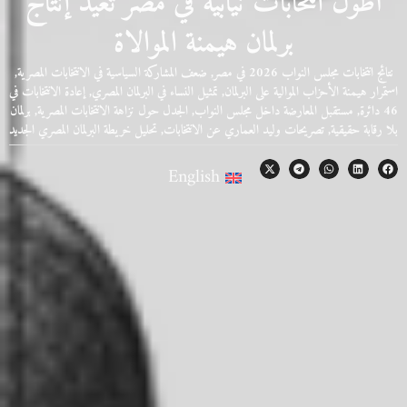
أطول انتخابات نيابية في مصر تعيد إنتاج
برلمان هيمنة الموالاة
نتائج انتخابات مجلس النواب 2026 في مصر, ضعف المشاركة السياسية في الانتخابات المصرية,
استمرار هيمنة الأحزاب الموالية على البرلمان, تمثيل النساء في البرلمان المصري, إعادة الانتخابات في
46 دائرة, مستقبل المعارضة داخل مجلس النواب, الجدل حول نزاهة الانتخابات المصرية, برلمان
بلا رقابة حقيقية, تصريحات وليد العماري عن الانتخابات, تحليل خريطة البرلمان المصري الجديد
English