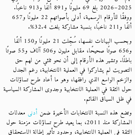
2025–2026 بلغ 69 مليونًا و891 ألفًا و913 ناخبًا.
ووفقًا للأرقام الرسمية، أدلى بأصواتهم 22 مليونًا و657
ألفًا و211 ناخبًا، بنسبة مشاركة بلغت 32.4%.
وبحسب البيانات نفسها، سُجِّلت 21 مليونًا و150 ألفًا
و656 صوتًا صحيحًا، مقابل مليون و506 آلاف و55 صوتًا
باطلًا. وتشير هذه الأرقام إلى أن نحو ثلثي من لهم حق
التصويت لم يشاركوا في العملية الانتخابية، رغم الجدل
والزخم الواسع الذي رافقها، وهو ما أعاد طرح تساؤلات
حول الثقة في العملية الانتخابية وجدوى المشاركة السياسية
في ظل السياق القائم.
وتضع هذه النسبة الانتخابات الأخيرة ضمن
أدنى
معدلات
المشاركة منذ 2011، بما يعيد طرح تساؤلات مزمنة حول
الثقة في العملية الانتخابية، وحدود تأثير إطالة الاستحقاق