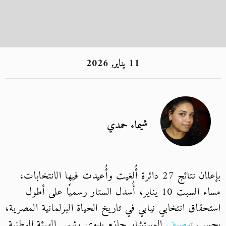
11 يناير, 2026
شيماء حمدي
بإعلان نتائج 27 دائرة أُلغيت وأُعيدت فيها الانتخابات،
مساء السبت 10 يناير، أُسدل الستار رسميًا على أطول
استحقاق انتخابي نيابي في تاريخ الحياة البرلمانية المصرية،
بحسب
توصيف
المستشار حازم بدوي رئيس الهيئة الوطنية