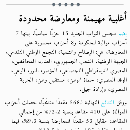
أغلبية مهيمنة ومعارضة محدودة
يضم
مجلس النواب الجديد 15 حزبًا سياسيًا، بينها 7
أحزاب موالية للحكومة و8 أحزاب محسوبة على
المعارضة، هي: الإصلاح والتنمية، التجمع الوطني التقدمي،
الجبهة الوطنية، الشعب الجمهوري، العدل، المحافظين،
المصري الديمقراطي الاجتماعي، المؤتمر، النور، الوعي،
الوفد المصري، حماة الوطن، مستقبل وطن، الحرية
المصري، وإرادة جيل.
ووفق
النتائج
النهائية لـ568 مقعدًا منتخَبًا، حصلت أحزاب
الموالاة على 410 مقاعد بنسبة 72.2% من إجمالي
المقاعد، مقابل 53 مقعدًا للمعارضة بنسبة 9.3%، فيما