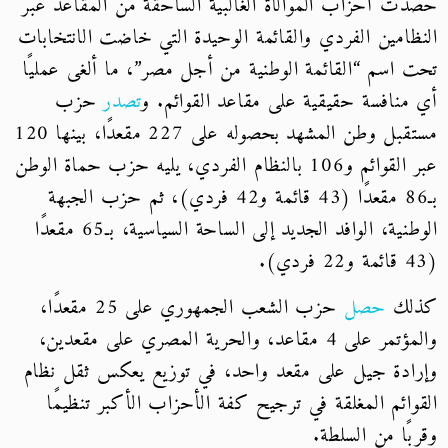
حصدت أحزاب الموالاة الغالبية الساحقة من المقاعد عبر
النظامين الفردي والقائمة الوحيدة التي خاضت الانتخابات
تحت اسم “القائمة الوطنية من أجل مصر”، ما ألغى عمليًا
أي منافسة حقيقية على مقاعد القوائم. و
تصدر
حزب
مستقبل وطن المشهد بحصوله على 227 مقعدًا، بينها 120
عبر القوائم و106 بالنظام الفردي، يليه حزب حماة الوطن
بـ86 مقعدًا (43 قائمة و42 فردي)، ثم حزب الجبهة
الوطنية، الوافد الجديد إلى الساحة السياسية، بـ65 مقعدًا
(43 قائمة و22 فردي).
كذلك
حصل
حزب الشعب الجمهوري على 25 مقعدًا،
والمؤتمر على 4 مقاعد، والحرية المصري على مقعدين،
وإرادة جيل على مقعد واحد، في توزيع يعكس ثقل نظام
القوائم المغلقة في ترجيح كفة الأحزاب الأكبر تنظيمًا
وقربًا من السلطة.