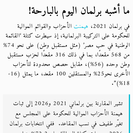
ما أشبه برلمان اليوم بالبارحة!
في برلمان 2021،
هيمنت
الأحزاب والقوائم الموالية
للحكومة على التركيبة البرلمانية، إذ سيطرت كتلة ‘القائمة
الوطنية في حب مصر’ (مثل مستقبل وطن) على نحو
74
%
من 568 مقعدًا، بما في ذلك 316 مقعدًا لحزب مستقبل
وطن وحده (56%)، مقابل حصص محدودة للأحزاب
الأخرى نحو25% والمستقلين 100 مقعد، ما يمثل (16-
18%)”.
تشير المقارنة بين برلماني 2021 و2026 إلى ثبات
هيمنة الأحزاب الموالية للحكومة على المجلس مع
تغيّر طفيف في نسب المقاعد. ففي انتخابات برلمان