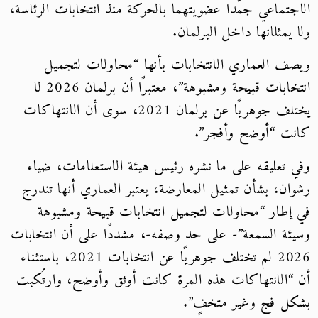
الاجتماعي جمّدا عضويتهما بالحركة منذ انتخابات الرئاسة،
ولا يمثلانها داخل البرلمان.
ويصف العماري الانتخابات بأنها “محاولات لتجميل
انتخابات قبيحة ومشبوهة”، معتبرًا أن برلمان 2026 لا
يختلف جوهريًا عن برلمان 2021، سوى أن الانتهاكات
كانت “أوضح وأفجر”.
وفي تعليقه على ما نشره رئيس هيئة الاستعلامات، ضياء
رشوان، بشأن تمثيل المعارضة، يعتبر العماري أنها تندرج
في إطار “محاولات لتجميل انتخابات قبيحة ومشبوهة
وسيئة السمعة”- على حد وصفه-، مشددًا على أن انتخابات
2026 لم تختلف جوهريًا عن انتخابات 2021، باستثناء
أن “الانتهاكات هذه المرة كانت أوثق وأوضح، وارتُكبت
بشكل فج وغير متخفٍ”.