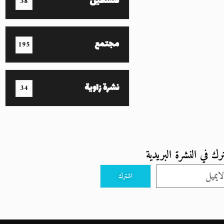
فلسطين
38
مجتمع
195
نشرة زاوية
34
رك في النشرة البريدية
اشترك