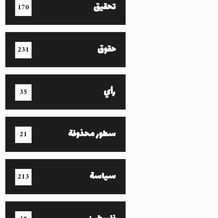
تحقيق
170
حقوق
231
رأي
35
سطور محذوفة
21
سياسة
213