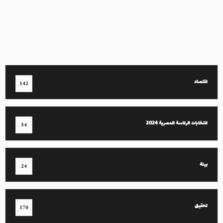
اقتصاد
142
انتخابات الرئاسة المصرية 2024
54
بيئة
24
تحقيق
170