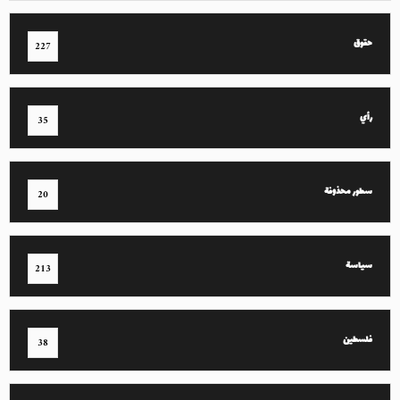
حقوق
227
رأي
35
سطور محذوفة
20
سياسة
213
فلسطين
38