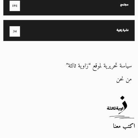
مجتمع
191
نشرة زاوية
34
سياسة تحريرية لموقع “زاوية ثالثة”
من نحن
اكتب معنا