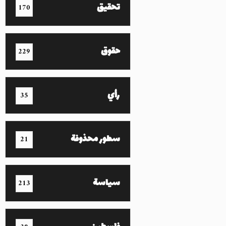
تحقيق
170
حقوق
229
رأي
35
سطور محذوفة
21
سياسة
213