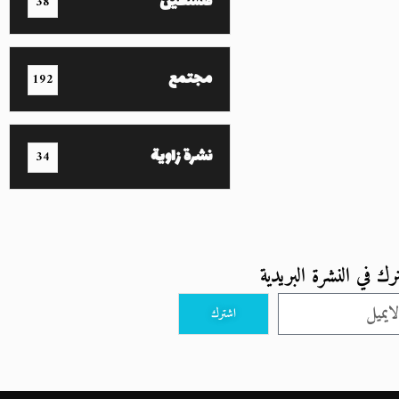
فلسطين
38
مجتمع
192
نشرة زاوية
34
رك في النشرة البريدية
اشترك