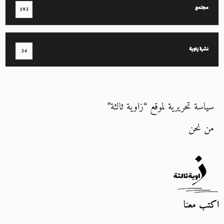
مجتمع
193
نشرة زاوية
34
سياسة تحريرية لموقع “زاوية ثالثة”
من نحن
اكتب معنا