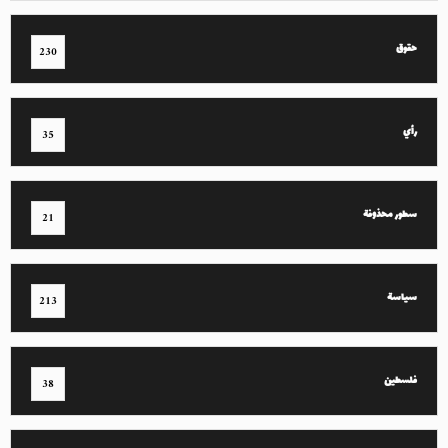
حقوق
230
رأي
35
سطور محذوفة
21
سياسة
213
فلسطين
38