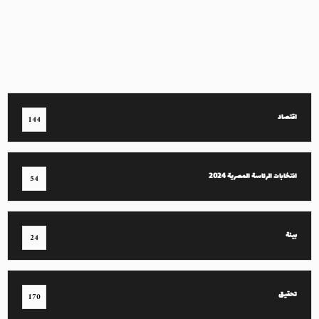
اقتصاد
144
انتخابات الرئاسة المصرية 2024
54
بيئة
24
تحقيق
170