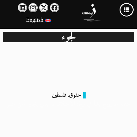
English
لجوء
حقوق
فلسطين
,
حصد الأرواح يبدأ في رفح: الاحتلال لا يبالي بتهديد أمن مصر
12 فبراير 2024