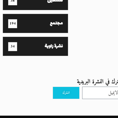
فلسطين
38
مجتمع
194
نشرة زاوية
34
رك في النشرة البريدية
اشترك