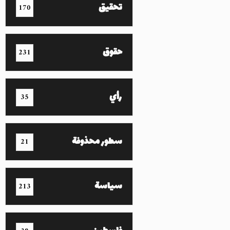
تحقيق
170
حقوق
231
رأي
35
سطور محذوفة
21
سياسة
213