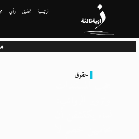
الرئيسية
تحقيق
رأي
مج
م
حقوق
حجب المستندات
وتزوير الرواتب:
نساء يكتشفن أن
محاميهن خصم لا