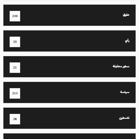
حقوق
230
رأي
35
سطور محذوفة
21
سياسة
213
فلسطين
38