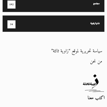
مجتمع
192
نشرة زاوية
34
سياسة تحريرية لموقع “زاوية ثالثة”
من نحن
اكتب معنا