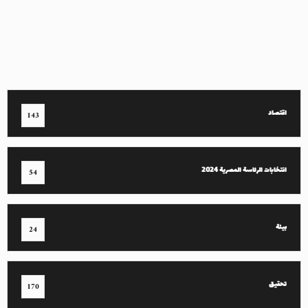
اقتصاد
143
انتخابات الرئاسة المصرية 2024
54
بيئة
24
تحقيق
170