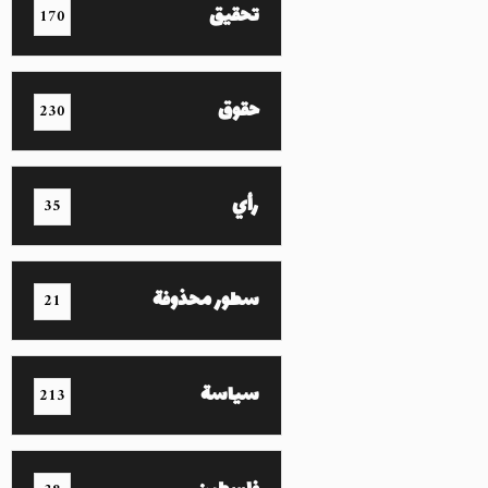
تحقيق
170
حقوق
230
رأي
35
سطور محذوفة
21
سياسة
213