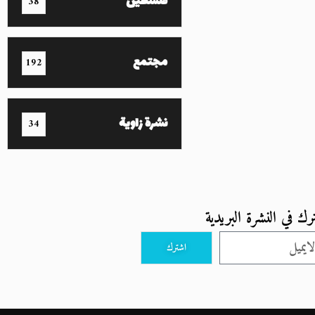
فلسطين
38
مجتمع
192
نشرة زاوية
34
رك في النشرة البريدية
اشترك