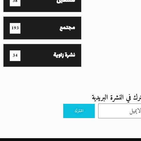
فلسطين
38
مجتمع
193
نشرة زاوية
34
رك في النشرة البريدية
اشترك