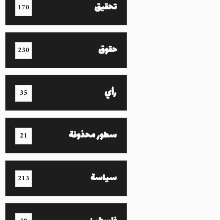
تحقيق
170
حقوق
230
رأي
35
سطور محذوفة
21
سياسة
213