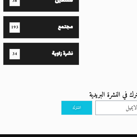
فلسطين
38
مجتمع
193
نشرة زاوية
34
رك في النشرة البريدية
اشترك