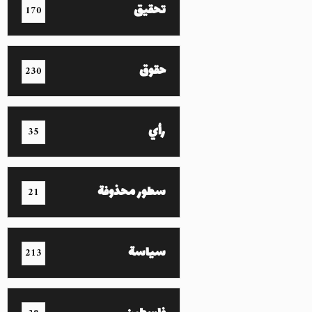
تحقيق
170
حقوق
230
رأي
35
سطور محذوفة
21
سياسة
213