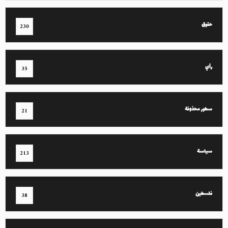
حقوق
230
رأي
35
سطور محذوفة
21
سياسة
213
فلسطين
38