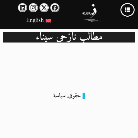
English
مطالب نازحي سيناء
حقوق
سياسة
,
سيناء: التغريب أو الاعتقال
17 فبراير 2024