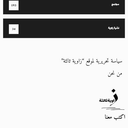
مجتمع
193
نشرة زاوية
34
سياسة تحريرية لموقع “زاوية ثالثة”
من نحن
اكتب معنا