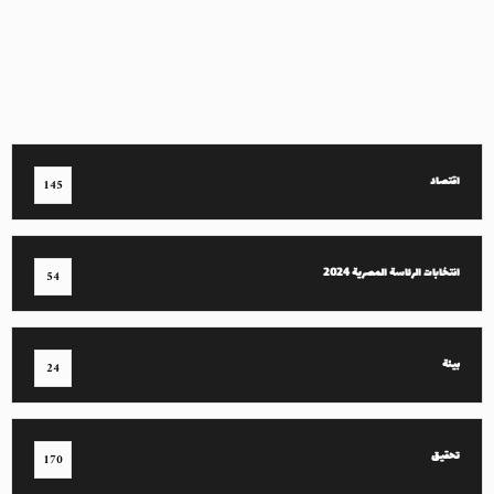
اقتصاد
145
انتخابات الرئاسة المصرية 2024
54
بيئة
24
تحقيق
170