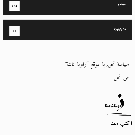
مجتمع
192
نشرة زاوية
34
سياسة تحريرية لموقع “زاوية ثالثة”
من نحن
اكتب معنا