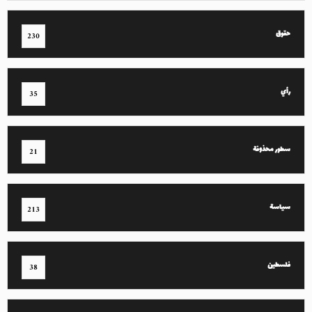
حقوق
230
رأي
35
سطور محذوفة
21
سياسة
213
فلسطين
38