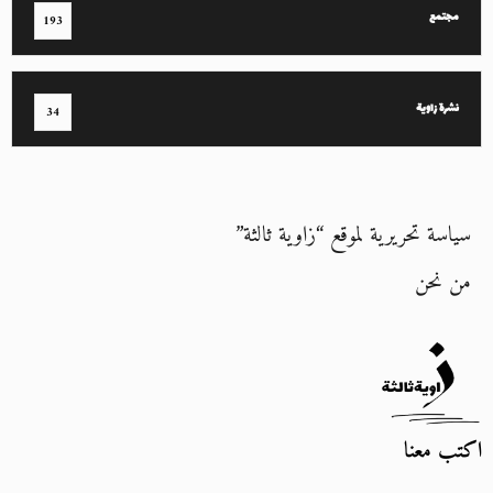
مجتمع
193
نشرة زاوية
34
سياسة تحريرية لموقع “زاوية ثالثة”
من نحن
اكتب معنا