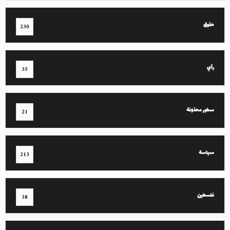
حقوق
230
رأي
35
سطور محذوفة
21
سياسة
213
فلسطين
38