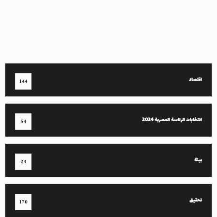
اقتصاد
144
انتخابات الرئاسة المصرية 2024
54
بيئة
24
تحقيق
170