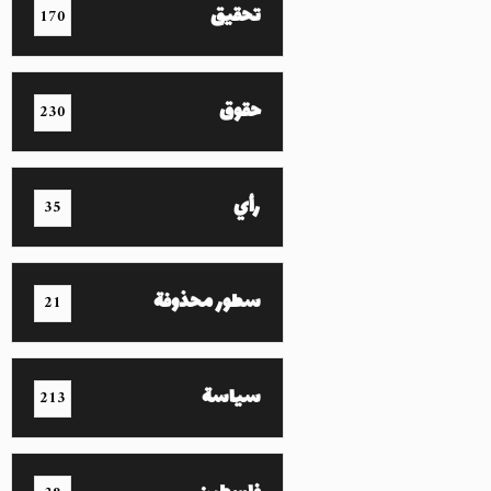
تحقيق
170
حقوق
230
رأي
35
سطور محذوفة
21
سياسة
213