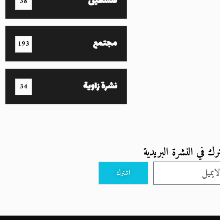
فلسطين
38
مجتمع
193
نشرة زاوية
34
رك في النشرة البريدية
اشترك