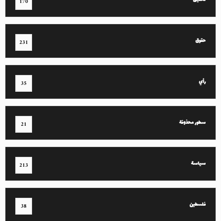
تحقيق
170
حقوق
231
رأي
35
سطور محذوفة
21
سياسة
213
فلسطين
38