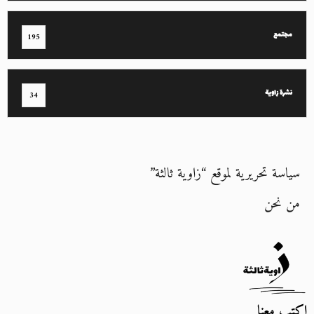
مجتمع
195
نشرة زاوية
34
سياسة تحريرية لموقع “زاوية ثالثة”
من نحن
اكتب معنا