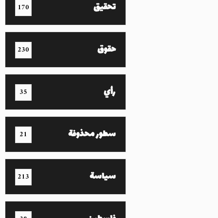
تحقيق
170
حقوق
230
رأي
35
سطور محذوفة
21
سياسة
213