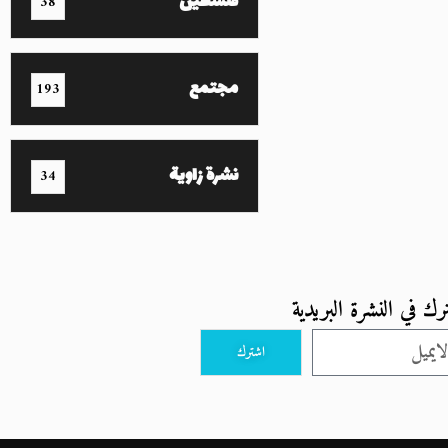
فلسطين
38
مجتمع
193
نشرة زاوية
34
رك في النشرة البريدية
اشترك