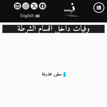
English
وفيات داخل أقسام الشرطة
سطور محذوفة
إيطاليا تُسلّم ومصر تُعاقب: ترحيلات وإضرابات على الهامش
30 يونيو 2025