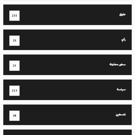
حقوق
231
رأي
35
سطور محذوفة
21
سياسة
213
فلسطين
38