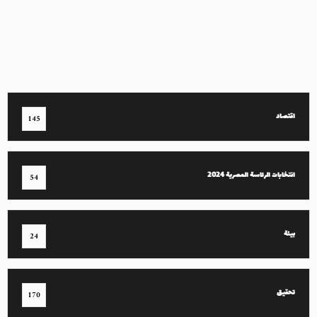
اقتصاد
145
انتخابات الرئاسة المصرية 2024
54
بيئة
24
تحقيق
170