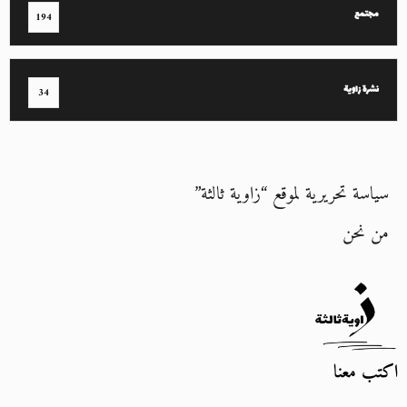
مجتمع
194
نشرة زاوية
34
سياسة تحريرية لموقع “زاوية ثالثة”
من نحن
اكتب معنا