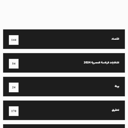
اقتصاد
144
انتخابات الرئاسة المصرية 2024
54
بيئة
24
تحقيق
170