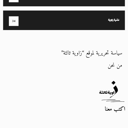
نشرة زاوية
34
سياسة تحريرية لموقع “زاوية ثالثة”
من نحن
اكتب معنا