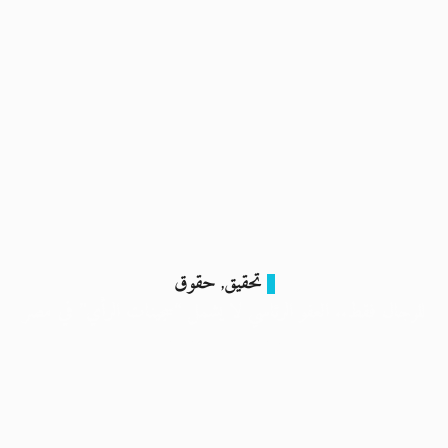
تحقيق
حقوق
,
للرجال فقط.. العفو الرئاسي لا يشمل “سجينات الرأي” في مصر
28 سبتمبر 2023