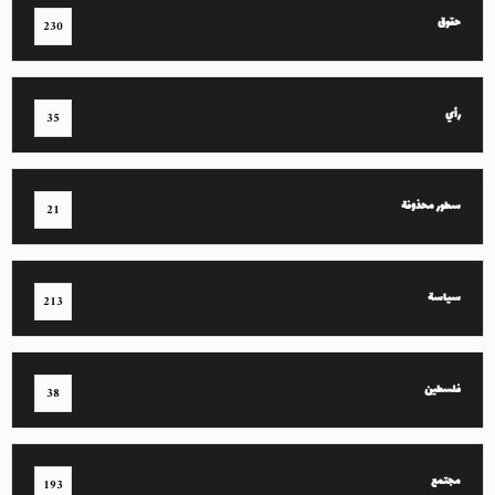
حقوق
230
رأي
35
سطور محذوفة
21
سياسة
213
فلسطين
38
مجتمع
193