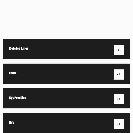
Deleted Lines
1
Econ
61
EgyPresElec
31
Env
16