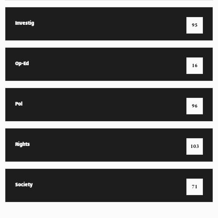
Investig
95
Op-Ed
16
Pol
96
Rights
103
Society
71