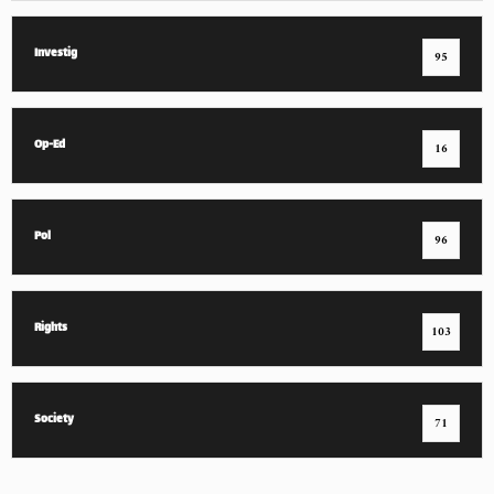
Investig
95
Op-Ed
16
Pol
96
Rights
103
Society
71