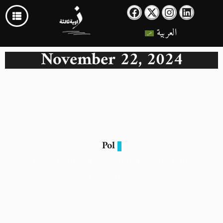
العربية
November 22, 2024
Pol
Who Is Behind the “Qatar Expels Hamas”
Campaign?
22 November 2024