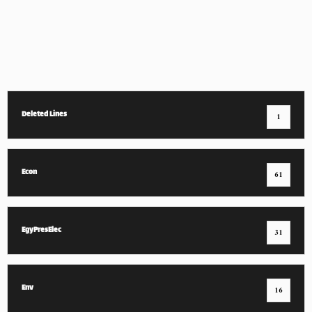
Deleted Lines
1
Econ
61
EgyPresElec
31
Env
16