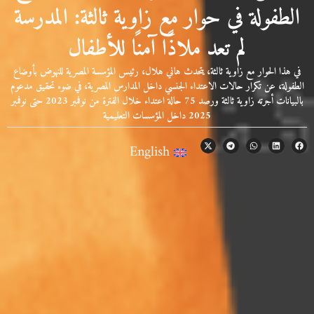
الطفولة في حوار مع زاوية ثالثة: المدرسة
لم تعد ملاذًا آمنًا للأطفال
في هذا الحوار مع زاوية ثالثة، يتحدث هاني هلال، رئيس المؤسسة المصرية للنهوض بأوضاع
الطفولة، عن تكرار حالات الاعتداء الجنسي داخل المدارس المصرية، في ضوء تحقيق مدعوم
بالبيانات أجرته زاوية ثالثة ورصد 75 حالة اعتداء خلال الفترة من نوفمبر 2023 حتى نوفمبر
2025 داخل المؤسسات التعليمية
English