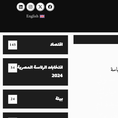
English
اقتصاد
145
انتخابات الرئاسة المصرية
اسة
54
مدبولي
2024
بارك:
بيئة
يدة أم
24
قديم؟