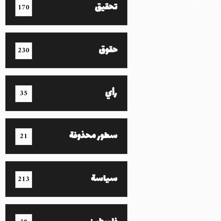
تحقيق
170
حقوق
230
رأي
35
سطور محذوفة
21
سياسة
213