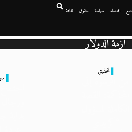
تمع
اقتصاد
سياسة
حقوق
ثقافة
أزمة الدولار
تحقيق
سي
من الرشوة إلى
اجتماع 
المحاكمة: القصة
ورجال م
الكاملة لمسؤول
بداية جد
“كريدي
عودة لل