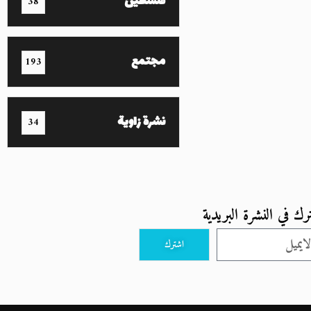
فلسطين
38
مجتمع
193
نشرة زاوية
34
رك في النشرة البريدية
اشترك