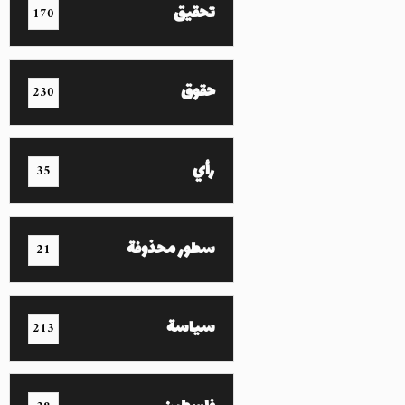
تحقيق
170
حقوق
230
رأي
35
سطور محذوفة
21
سياسة
213