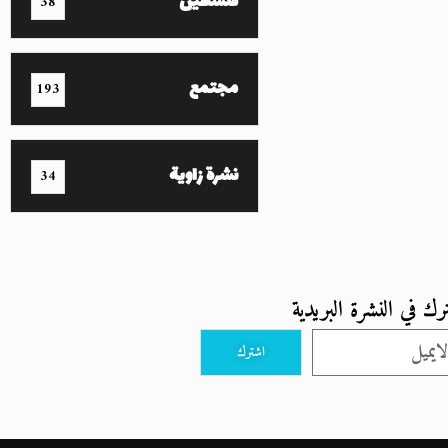
فلسطين
38
مجتمع
193
نشرة زاوية
34
رك في النشرة البريدية
اشترك