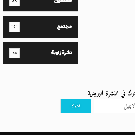
فلسطين
38
مجتمع
191
نشرة زاوية
34
رك في النشرة البريدية
اشترك