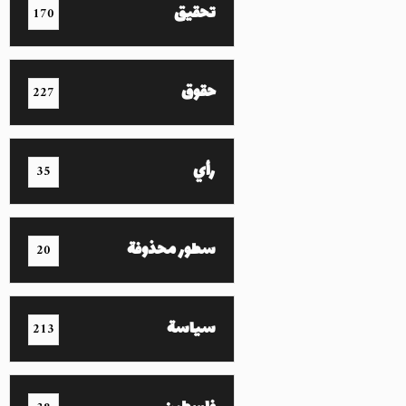
تحقيق
170
حقوق
227
رأي
35
سطور محذوفة
20
سياسة
213