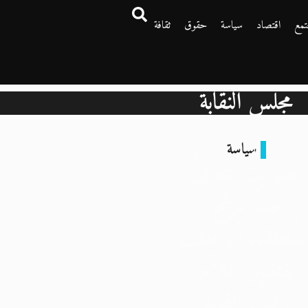
تمع
اقتصاد
سياسة
حقوق
ثقافة
مجلس النقابة
سياسة
تصويتٌ عقابيٌّ
ضِدَّ مُرَشَّحِ
لسُّلطة.. أم طلب
للتَّغيير: علاّم
رئيسًا لنقابة