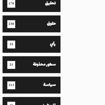
تحقيق
170
حقوق
230
رأي
35
سطور محذوفة
21
سياسة
213