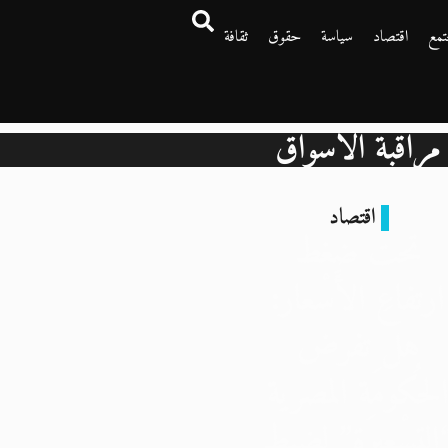
تمع
اقتصاد
سياسة
حقوق
ثقافة
مراقبة الأسواق
اقتصاد
تحت ضغط
ارتفاعِ الأَسْعار:
هل تفرض
لحُكومَة المصرية
التسْعِيرَةِ” لضبطِ