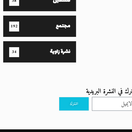
فلسطين
38
مجتمع
192
نشرة زاوية
34
رك في النشرة البريدية
اشترك