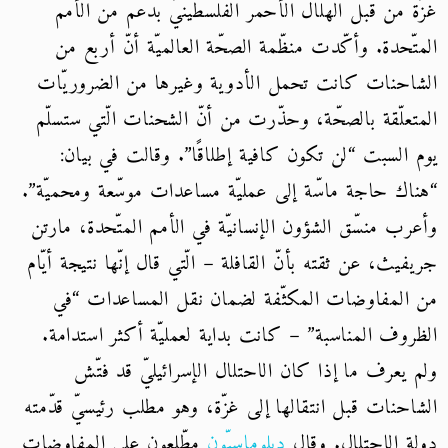
غزّة من قبل الهلال الأحمر الفلسطينيّ بدعم من الأمم
المتّحدة. وأكّدت منظّمة الصحّة العالميّة أنّ أربع من
الشاحنات كانت تحمل الأدوية وغيرها من الضروريّات
المتعلّقة بالصحّة، وحذّرت من أنّ الشحنات الّتي ستسلّم
يوم السبت “لن تكون كافية إطلاقًا”. وقالت في بيان:
“هناك حاجة ماسّة إلى عمليّة مساعدات موسّعة ومحميّة”.
وأعرب منسّق الشؤون الإنسانيّة في الأمم المتّحدة، مارتن
جريفيث، عن ثقته بأنّ القافلة – الّتي قال إنّها نتيجة أيّام
من المفاوضات المكثّفة لضمان نقل المساعدات “في
الظروف المناسبة” – كانت بداية لعمليّة أكثر استدامة.
ولم يعرف ما إذا كان الاحتلال الإسرائيليّ قد فتّش
الشاحنات قبل انتقالها إلى غزّة، وهو مطلب رئيسيّ قدّمته
دولة الاحتلال. وقال
دبلوماسيّون
مطّلعون على المفاوضات