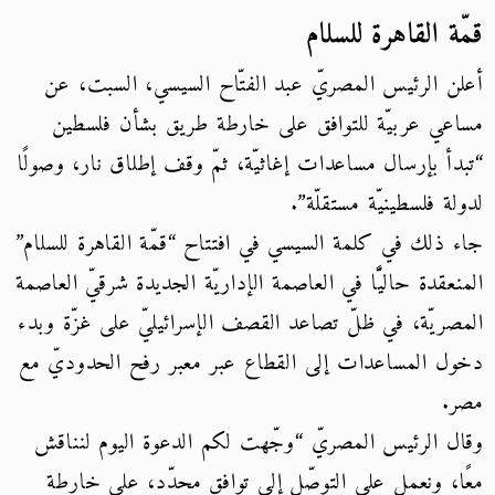
قمّة القاهرة للسلام
أعلن الرئيس المصريّ عبد الفتّاح السيسي، السبت، عن
مساعي عربيّة للتوافق على خارطة طريق بشأن فلسطين
“تبدأ بإرسال مساعدات إغاثيّة، ثمّ وقف إطلاق نار، وصولًا
لدولة فلسطينيّة مستقلّة”.
جاء ذلك في كلمة السيسي في افتتاح “قمّة القاهرة للسلام”
المنعقدة حاليًّا في العاصمة الإداريّة الجديدة شرقيّ العاصمة
المصريّة، في ظلّ تصاعد القصف الإسرائيليّ على غزّة وبدء
دخول المساعدات إلى القطاع عبر معبر رفح الحدوديّ مع
مصر.
وقال الرئيس المصريّ “وجّهت لكم الدعوة اليوم لنناقش
معًا، ونعمل على التوصّل إلى توافق محدّد، على خارطة