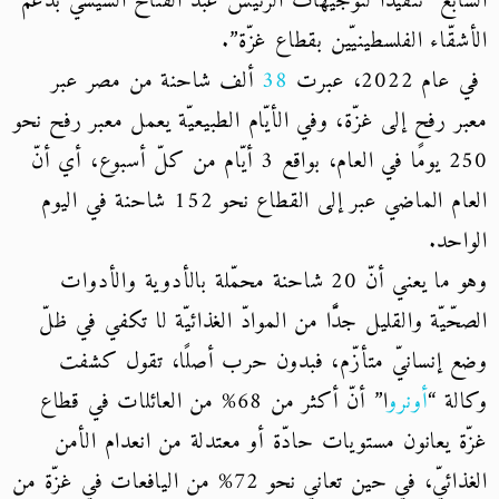
السابع “تنفيذًا لتوجيهات الرئيس عبد الفتّاح السيسي بدعم
الأشقّاء الفلسطينيّين بقطاع غزّة”.
في عام 2022، عبرت
38
ألف شاحنة من مصر عبر
معبر رفح إلى غزّة، وفي الأيّام الطبيعيّة يعمل معبر رفح نحو
250 يومًا في العام، بواقع 3 أيّام من كلّ أسبوع، أي أنّ
العام الماضي عبر إلى القطاع نحو 152 شاحنة في اليوم
الواحد.
وهو ما يعني أنّ 20 شاحنة محمّلة بالأدوية والأدوات
الصحّيّة والقليل جدًّا من الموادّ الغذائيّة لا تكفي في ظلّ
وضع إنسانيّ متأزّم، فبدون حرب أصلًا، تقول كشفت
وكالة “
أونرو
ا” أنّ أكثر من 68% من العائلات في قطاع
غزّة يعانون مستويات حادّة أو معتدلة من انعدام الأمن
الغذائيّ، في حين تعاني نحو 72% من اليافعات في غزّة من