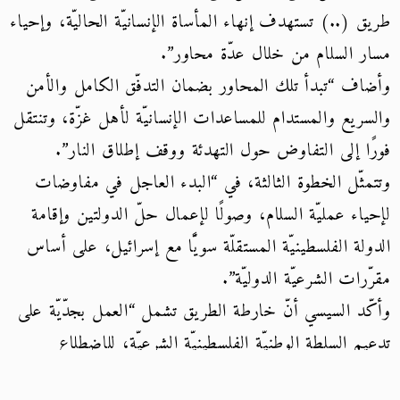
طريق (..) تستهدف إنهاء المأساة الإنسانيّة الحاليّة، وإحياء
مسار السلام من خلال عدّة محاور”.
وأضاف “تبدأ تلك المحاور بضمان التدفّق الكامل والأمن
والسريع والمستدام للمساعدات الإنسانيّة لأهل غزّة، وتنتقل
فورًا إلى التفاوض حول التهدئة ووقف إطلاق النار”.
وتتمثّل الخطوة الثالثة، في “البدء العاجل في مفاوضات
لإحياء عمليّة السلام، وصولًا لإعمال حلّ الدولتين وإقامة
الدولة الفلسطينيّة المستقلّة سويًّا مع إسرائيل، على أساس
مقرّرات الشرعيّة الدوليّة”.
وأكّد السيسي أنّ خارطة الطريق تشمل “العمل بجدّيّة على
تدعيم السلطة الوطنيّة الفلسطينيّة الشرعيّة، للاضطلاع
بمهامّها بشكل تامّ في الأراضي الفلسطينيّة”. وأضاف أنّ