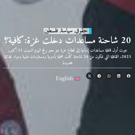
حقوق
سياسة
فلسطين
,
,
20 شاحنة مساعدات دخلت غزة:كافية؟
عبرت أول قافلة مساعدات إنسانية إلى قطاع غزة عبر معبر رفح اليوم السبت 21 أكتوبر
2023. القافلة التي تتكون من 20 شاحنة كانت محملة بأدوية ومستلزمات طبية ومواد غذائية
محدودة
English