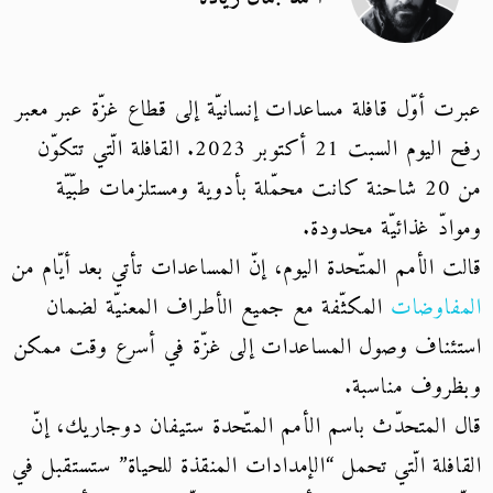
عبرت أوّل قافلة مساعدات إنسانيّة إلى قطاع غزّة عبر معبر
رفح اليوم السبت 21 أكتوبر 2023. القافلة الّتي تتكوّن
من 20 شاحنة كانت محمّلة بأدوية ومستلزمات طبّيّة
وموادّ غذائيّة محدودة.
قالت الأمم المتّحدة اليوم، إنّ المساعدات تأتي بعد أيّام من
المفاوضات
المكثّفة مع جميع الأطراف المعنيّة لضمان
استئناف وصول المساعدات إلى غزّة في أسرع وقت ممكن
وبظروف مناسبة.
قال المتحدّث باسم الأمم المتّحدة ستيفان دوجاريك، إنّ
القافلة الّتي تحمل “الإمدادات المنقذة للحياة” ستستقبل في