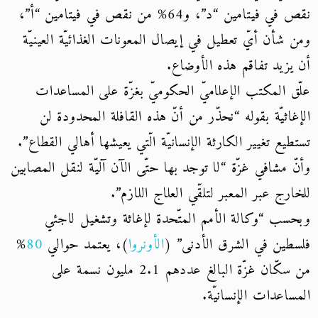
نقص في فيتامين “د”، و64% من نقص في فيتامين “أ”،
ومن شأن أيّ تعطيل في إيصال المعونات الغذائيّة العينيّة
أن يزيد تفاقم هذه الأوضاع.
علّق المكتب الإعلاميّ الحكوميّ بغزّة على المساعدات
الإغاثيّة بقوله “نحذّر من أنّ هذه القافلة المحدودة لن
تستطيع تغيير الكارثة الإنسانيّة الّتي يعيشها أهالي القطاع”.
وأنّ مشافي غزّة “لا توجد بها حتّى الآن آليّة لنقل المصابين
للخارج عبر المعبر لتلقّي العلاج اللازم”.
وبحسب “وكالة الأمم المتّحدة لإغاثة وتشغيل لاجئي
فلسطين في الشرق الأدنى” (
الأونروا
)، يعتمد حوالي
80
%
من سكّان غزّة البالغ عددهم 2.1 مليون نسمة على
المساعدات الإنسانيّة.