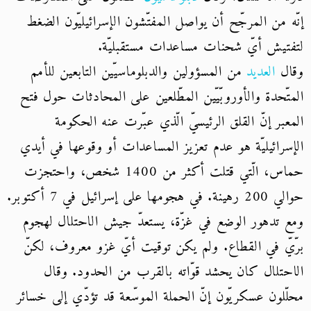
إنّه من المرجّح أن يواصل المفتّشون الإسرائيليّون الضغط
لتفتيش أيّ شحنات مساعدات مستقبليّة.
وقال
العديد
من المسؤولين والدبلوماسيّين التابعين للأمم
المتّحدة والأوروبّيّين المطّلعين على المحادثات حول فتح
المعبر إنّ القلق الرئيسيّ الّذي عبّرت عنه الحكومة
الإسرائيليّة هو عدم تعزيز المساعدات أو وقوعها في أيدي
حماس، الّتي قتلت أكثر من 1400 شخص، واحتجزت
حوالي 200 رهينة. في هجومها على إسرائيل في 7 أكتوبر.
ومع تدهور الوضع في غزّة، يستعدّ جيش الاحتلال لهجوم
برّيّ في القطاع. ولم يكن توقيت أيّ غزو معروف، لكنّ
الاحتلال كان يحشد قوّاته بالقرب من الحدود. وقال
محلّلون عسكريّون إنّ الحملة الموسّعة قد تؤدّي إلى خسائر