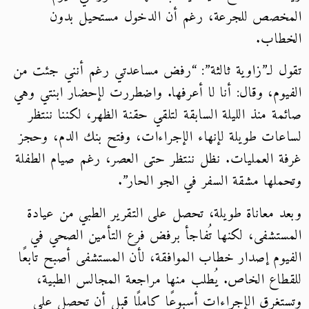
المخصص للجرعة، رغم أن الدخول مستحيل بدون
الخطاب.
تقول لـ”زاوية ثالثة”: “رفض مساعدتي رغم أنني جئت من
الفيوم، وقال: أنا لا أعرفها. واضطررت لإحضار ابنتي وهي
صائمة منذ الليلة السابقة لتلقي حقنة الظهر، لكننا ننتظر
لساعات طويلة لإنهاء الإجراءات، وفتح بنك الدم، وحجز
غرفة العمليات. نظل ننتظر حتى العصر، رغم صيام الطفلة
وتحملها مشقة السفر في الجو الحار”.
وبعد معاناة طويلة، تحصل على التقرير الطبي من عيادة
المستشفى، لكنها تُفاجأ برفض فرع التأمين الصحي في
الفيوم إصدار خطاب الموافقة، لأن المستشفى أصبح تابعًا
للقطاع الخاص. يُطلب منها مراجعة المجالس الطبية،
وتستغرق الإجراءات أسبوعًا كاملًا قبل أن تحصل على