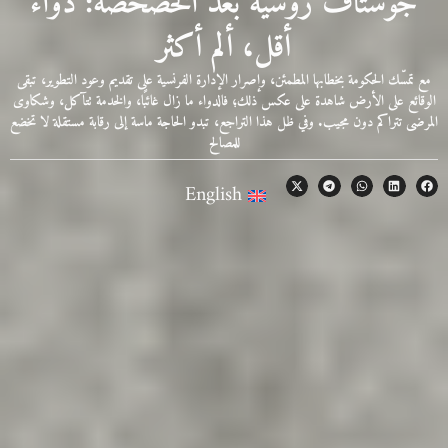
جوستاف روسيه بعد الخصخصة: دواء
أقل، ألم أكثر
مع تمسّك الحكومة بخطابها المطمئن، وإصرار الإدارة الفرنسية على تقديم وعود التطوير، تبقى
الوقائع على الأرض شاهدة على عكس ذلك؛ فالدواء ما زال غائبًا، والخدمة تتآكل، وشكاوى
المرضى تتراكم دون مجيب. وفي ظل هذا التراجع، تبدو الحاجة ماسة إلى رقابة مستقلة لا تخضع
للمصالح
English