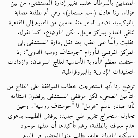
المصابين بالسرطان عقب تغيير إدارة المستشفى. من بين
هؤلاء، رنا عادل (اسم مستعار)، وهي أم لطفلة مصابة
باللوكيميا، تضطر للسفر منذ عامين من الفيوم إلى القاهرة
لتلقي العلاج بمركز هرمل. لكن الأوضاع، كما تقول،
انقلبت رأسًا على عقب بعد نقل إدارة المستشفى إلى
المركز الفرنسي للأورام “جوستاف روسيه الدولي”، إذ
اختفت معظم الأدوية الأساسية لعلاج السرطان، وازدادت
التعقيدات الإدارية والبيروقراطية.
توضح رنا أنها استخرجت خطاب الموافقة على العلاج من
التأمين الصحي، لكن موظفي المستشفى يرفضون استلامه
لأنه صادر باسم “هرمل” لا “جوستاف روسيه”. وحين
تحاول استخراج تقرير طبي جديد، يرفض الطبيب بدعوى
عدم معرفته بالطفلة، رغم تأكيدها أن ملفها موجود
ويمكنه الاطلاع عليه. يطلب منها الحضور في اليوم