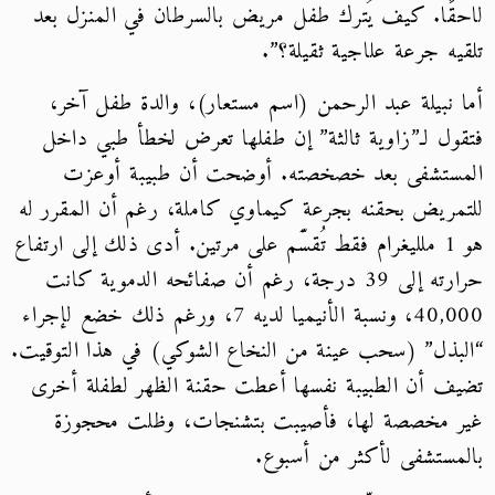
لاحقًا. كيف يُترك طفل مريض بالسرطان في المنزل بعد
تلقيه جرعة علاجية ثقيلة؟”.
أما نبيلة عبد الرحمن (اسم مستعار)، والدة طفل آخر،
فتقول لـ”زاوية ثالثة” إن طفلها تعرض لخطأ طبي داخل
المستشفى بعد خصخصته. أوضحت أن طبيبة أوعزت
للتمريض بحقنه بجرعة كيماوي كاملة، رغم أن المقرر له
هو 1 ملليغرام فقط تُقسَّم على مرتين. أدى ذلك إلى ارتفاع
حرارته إلى 39 درجة، رغم أن صفائحه الدموية كانت
40,000، ونسبة الأنيميا لديه 7، ورغم ذلك خضع لإجراء
“البذل” (سحب عينة من النخاع الشوكي) في هذا التوقيت.
تضيف أن الطبيبة نفسها أعطت حقنة الظهر لطفلة أخرى
غير مخصصة لها، فأصيبت بتشنجات، وظلت محجوزة
بالمستشفى لأكثر من أسبوع.