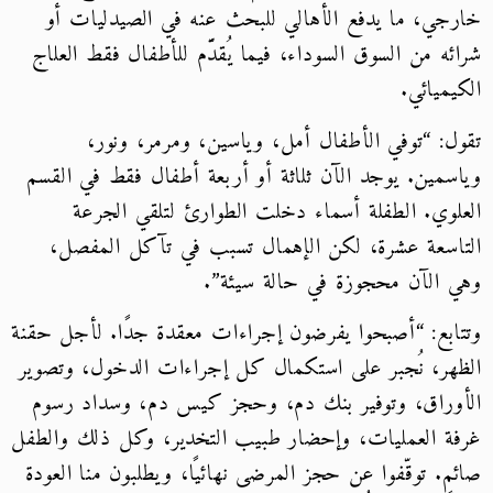
خارجي، ما يدفع الأهالي للبحث عنه في الصيدليات أو
شرائه من السوق السوداء، فيما يُقدَّم للأطفال فقط العلاج
الكيميائي.
تقول: “توفي الأطفال أمل، وياسين، ومرمر، ونور،
وياسمين. يوجد الآن ثلاثة أو أربعة أطفال فقط في القسم
العلوي. الطفلة أسماء دخلت الطوارئ لتلقي الجرعة
التاسعة عشرة، لكن الإهمال تسبب في تآكل المفصل،
وهي الآن محجوزة في حالة سيئة”.
وتتابع: “أصبحوا يفرضون إجراءات معقدة جدًا. لأجل حقنة
الظهر، نُجبر على استكمال كل إجراءات الدخول، وتصوير
الأوراق، وتوفير بنك دم، وحجز كيس دم، وسداد رسوم
غرفة العمليات، وإحضار طبيب التخدير، وكل ذلك والطفل
صائم. توقّفوا عن حجز المرضى نهائيًا، ويطلبون منا العودة