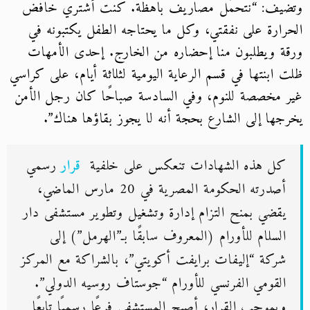
وتضيف: “نتحمّل مصاريف باهظة. كنت أشتري خافض
الحرارة على نفقتي، وكل ما يحتاجه الطفل يكتبونه في
ورقة ويطلبون منا إحضاره من الخارج. إحدى الأمهات
ظلت ابنتها في قسم الرعاية اليومية لثلاثة أيام، على كراسي
غير مخصصة للنوم، وفي السادسة صباحًا كان رجل الأمن
يخرجها إلى الشارع بحجة أنه لا يجوز بقاؤها هناك”.
كل هذه الشهادات تنعكس على خلفية
قرار
رسمي
أصدرته الحكومة المصرية في 20 مارس الماضي،
يقضي بمنح التزام إدارة وتشغيل وتطوير مستشفى دار
السلام للأورام (المعروف سابقًا بـ”الهرمل”) إلى
شركة “إليفات برايفت أكويتي”، بالشراكة مع المركز
القومي الفرنسي للأورام “جوستاف روسيه الدولي”.
وبموجب القرار، أصبح المستشفى فرعًا رسميًا تابعًا