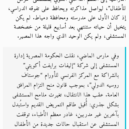
للأطفال”، ليواصل مذاكرته ويحافظ على تفوقه الدراسي،
إذ كان الأول على مدرسته ومحافظة دمياط. لم يكن
يتخيل أن حياته ستنتهي بعد أسابيع قليلة من خصخصة
المستشفى، ولم يكن الوحيد الذي واجه هذا المصير.
وفي مارس الماضي، نقلت الحكومة المصرية إدارة
المستشفى إلى شركة “إليفات برايفت أكويتي”
بالشراكة مع المركز الفرنسي للأورام “جوستاف
روسيه الدولي”، بموجب قانون منح التزام المرافق
العامة. عقب هذا الانتقال، تغيرت ملامح المستشفى
بشكل جذري: أُقيل طاقم التمريض القديم واستُبدل
بآخرين غير مدربين، غادر معظم الأطباء، توقفت
المستشفى عن استقبال حالات جديدة من الأطفال