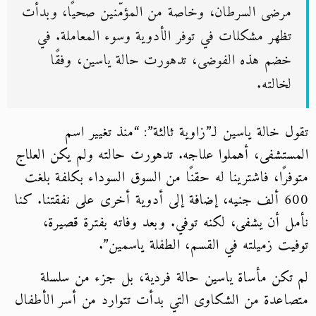
مرضى السرطان، وخاصة من المؤمّنين صحيًا، وبدأت
تظهر مشكلات في توفر الأدوية وسوء المعاملة. في
خضم هذه الفوضى، تدهورت حالة ياسين، وفقًا
لخالته.
تقول خالة ياسين لـ”زاوية ثالثة”: “منذ تغيير اسم
المستشفى، أهملوا علاجه. تدهورت حالته ولم يكن العلاج
متوفرًا، فاشترينا له حقنًا من السوق السوداء بكلفة بلغت
600 ألف جنيه، إضافة إلى أدوية أخرى على نفقتنا. كنا
نأمل أن يشفى، لكنه توفي. وبعد وفاته بفترة قصيرة،
توفيت زميلته في القسم، الطفلة ياسمين”.
لم تكن مأساة ياسين حالة فردية، بل جزء من سلسلة
متصاعدة من الشكاوى التي بدأت تتوارد من أسر الأطفال