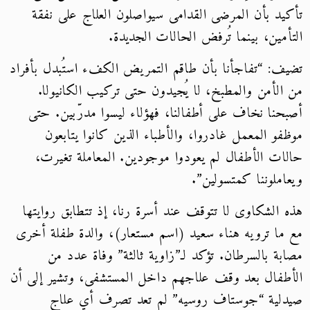
تأكيد بأن المرضى القدامى سيواصلون العلاج على نفقة
التأمين، بينما تُرفض الحالات الجديدة.
تضيف: “تفاجأنا بأن طاقم التمريض الكفء استُبدل بأفراد
من الأمن والمطبخ، لا يُجيدون حتى تركيب الكانيولا.
أصبحنا نخاف على أطفالنا، فهؤلاء ليسوا مدرّبين. حتى
موظفو المعمل غادروا، والأطباء الذين كانوا يتابعون
حالات الأطفال لم يعودوا موجودين. المعاملة تغيرت،
ويعاملوننا كمتسولين”.
هذه الشكاوى لا تتوقف عند أسرة رنا، إذ تتطابق روايتها
مع ما ترويه هناء سعيد (اسم مستعار)، والدة طفلة أخرى
مصابة بالسرطان. تؤكد لـ”زاوية ثالثة” وفاة عدد من
الأطفال بعد وقف علاجهم داخل المستشفى، وتشير إلى أن
صيدلية “جوستاف روسيه” لم تعد تصرف أي علاج