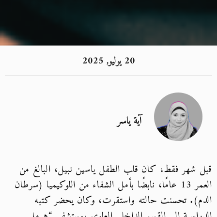
20 يوليو, 2025
آية ياسر
قبل شهر فقط، كان قلب الطفل ياسين نبيل، البالغ من
العمر 13 عامًا، نابضًا بأمل الشفاء من اللوكيميا (سرطان
الدم). تحسنت حالته واستقرت، وكان يحضر كتبه
الدراسية إلى القسم الداخلي العلوي بمستشفى “هرمل